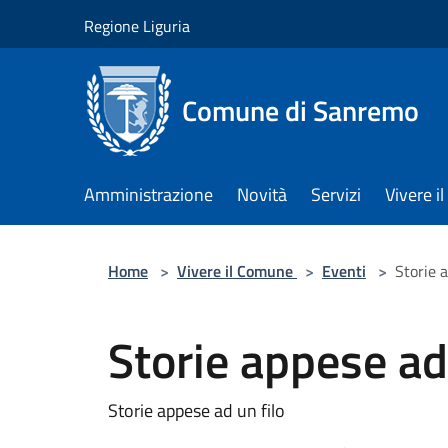
Salta al contenuto principale
Regione Liguria
Comune di Sanremo
Amministrazione
Novità
Servizi
Vivere 
Home
>
Vivere il Comune
>
Eventi
>
Storie a
Storie appese ad 
Storie appese ad un filo