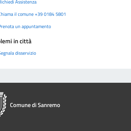
Richiedi Assistenza
Chiama il comune +39 0184 5801
Prenota un appuntamento
lemi in città
Segnala disservizio
Comune di Sanremo