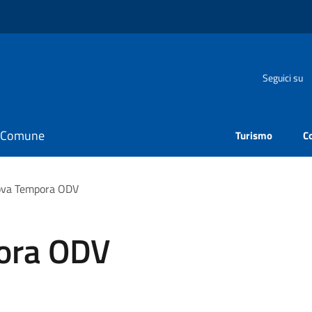
Seguici su
il Comune
Turismo
C
ova Tempora ODV
ora ODV