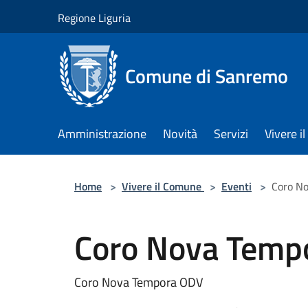
Salta al contenuto principale
Regione Liguria
Comune di Sanremo
Amministrazione
Novità
Servizi
Vivere 
Home
>
Vivere il Comune
>
Eventi
>
Coro N
Coro Nova Temp
Coro Nova Tempora ODV