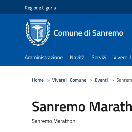
Salta al contenuto principale
Regione Liguria
Comune di Sanremo
Amministrazione
Novità
Servizi
Vivere 
Home
>
Vivere il Comune
>
Eventi
>
Sanrem
Sanremo Marat
Sanremo Marathon