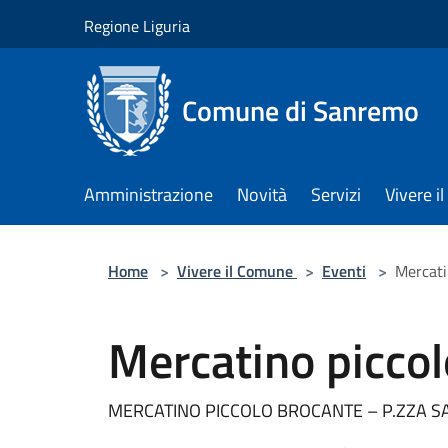
Salta al contenuto principale
Regione Liguria
Comune di Sanremo
Amministrazione
Novità
Servizi
Vivere 
Home
>
Vivere il Comune
>
Eventi
>
Mercati
Mercatino piccol
MERCATINO PICCOLO BROCANTE – P.ZZA S