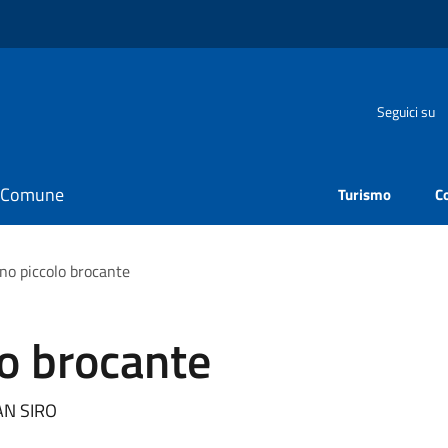
Seguici su
il Comune
Turismo
C
no piccolo brocante
o brocante
AN SIRO