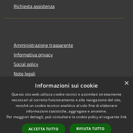
Richiesta assistenza
Amministrazione trasparente
Informativa privacy
Social policy
Note legali
×
Dichiarazione di accessibilità
Informazioni sui cookie
Questo sito web utilizza cookie tecnici e assimilati strettamente
necessari al corretto funzionamento e alla navigazione del sito,
nonché un cookie tecnico analitico al solo fine di elaborare
informazioni statistiche, aggregate e anonime.
RSS
Copyright © 2026 • Comune di
Per maggiori dettagli, può consultare la cookie policy al seguente
link
Accessibilità
Sanremo • Powered by
Privacy
Municipium
Accesso
•
RIFIUTA TUTTO
ACCETTA TUTTO