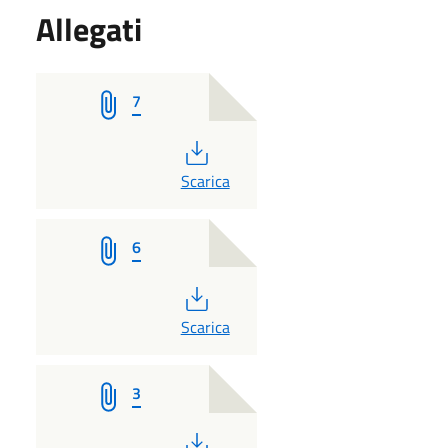
Allegati
7
PDF
Scarica
6
PDF
Scarica
3