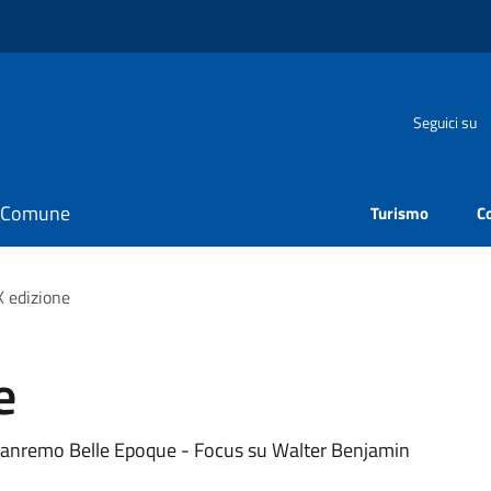
Seguici su
il Comune
Turismo
C
X edizione
e
a Sanremo Belle Epoque - Focus su Walter Benjamin