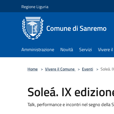
Salta al contenuto principale
Regione Liguria
Comune di Sanremo
Amministrazione
Novità
Servizi
Vivere 
Home
>
Vivere il Comune
>
Eventi
>
Soleá. I
Soleá. IX edizion
Talk, performance e incontri nel segno dell