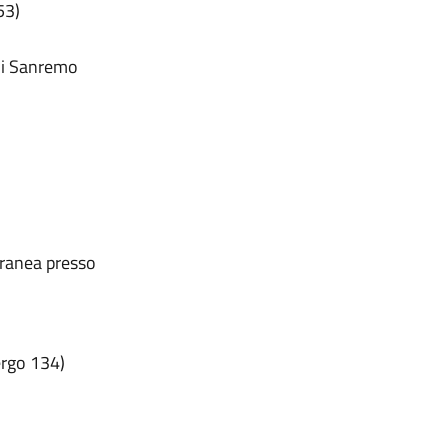
53)
 di Sanremo
oranea presso
ergo 134)