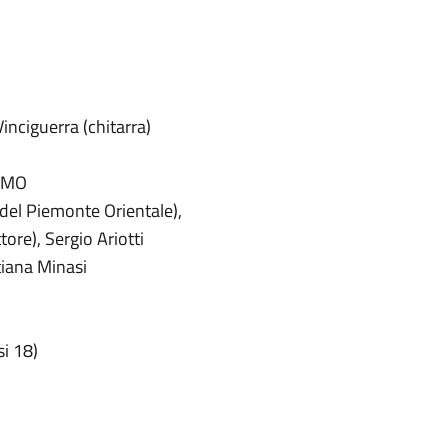
inciguerra (chitarra)
EMO
 del Piemonte Orientale),
tore), Sergio Ariotti
stiana Minasi
si 18)