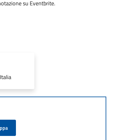
notazione su Eventbrite.
talia
appa