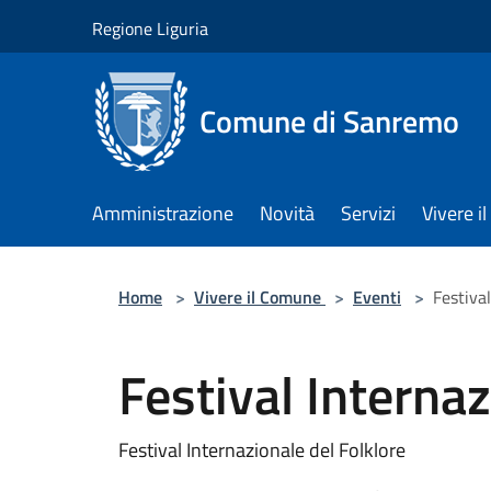
Salta al contenuto principale
Regione Liguria
Comune di Sanremo
Amministrazione
Novità
Servizi
Vivere 
Home
>
Vivere il Comune
>
Eventi
>
Festival
Festival Internaz
Festival Internazionale del Folklore