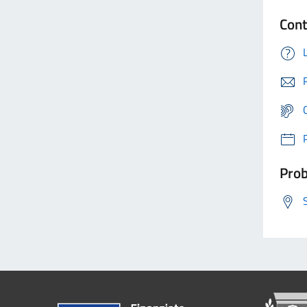
Cont
Prob