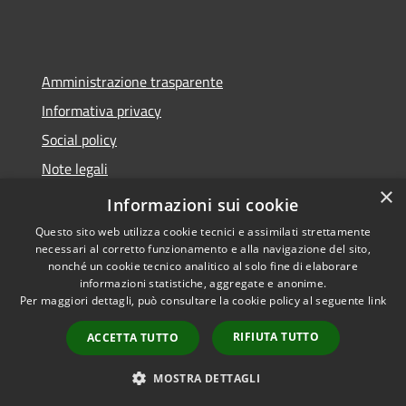
Amministrazione trasparente
Informativa privacy
Social policy
Note legali
×
Dichiarazione di accessibilità
Informazioni sui cookie
Questo sito web utilizza cookie tecnici e assimilati strettamente
necessari al corretto funzionamento e alla navigazione del sito,
nonché un cookie tecnico analitico al solo fine di elaborare
informazioni statistiche, aggregate e anonime.
RSS
Copyright © 2026 • Comune di
Per maggiori dettagli, può consultare la cookie policy al seguente
link
Accessibilità
Sanremo • Powered by
Privacy
Municipium
Accesso
•
RIFIUTA TUTTO
ACCETTA TUTTO
Cookie
redazione
Mappa del sito
MOSTRA DETTAGLI