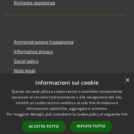
Richiesta assistenza
Amministrazione trasparente
Informativa privacy
Social policy
Note legali
×
Dichiarazione di accessibilità
Informazioni sui cookie
Questo sito web utilizza cookie tecnici e assimilati strettamente
necessari al corretto funzionamento e alla navigazione del sito,
nonché un cookie tecnico analitico al solo fine di elaborare
informazioni statistiche, aggregate e anonime.
RSS
Copyright © 2026 • Comune di
Per maggiori dettagli, può consultare la cookie policy al seguente
link
Accessibilità
Sanremo • Powered by
Privacy
Municipium
Accesso
•
RIFIUTA TUTTO
ACCETTA TUTTO
Cookie
redazione