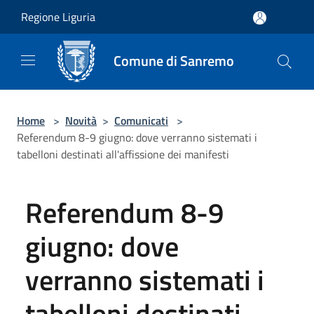
Salta al contenuto principale
Regione Liguria
Comune di Sanremo
Home
>
Novità
>
Comunicati
>
Referendum 8-9 giugno: dove verranno sistemati i
tabelloni destinati all'affissione dei manifesti
Referendum 8-9
giugno: dove
verranno sistemati i
tabelloni destinati