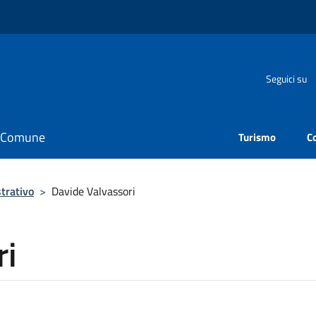
Seguici su
il Comune
Turismo
C
trativo
>
Davide Valvassori
ri