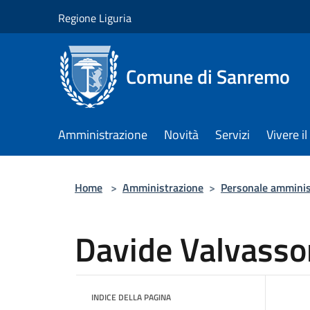
Salta al contenuto principale
Regione Liguria
Comune di Sanremo
Amministrazione
Novità
Servizi
Vivere 
Home
>
Amministrazione
>
Personale amminis
Davide Valvasso
INDICE DELLA PAGINA