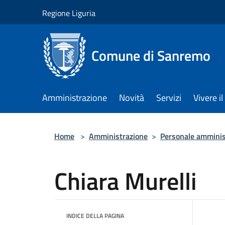
Salta al contenuto principale
Regione Liguria
Comune di Sanremo
Amministrazione
Novità
Servizi
Vivere 
Home
>
Amministrazione
>
Personale amminis
Chiara Murelli
INDICE DELLA PAGINA