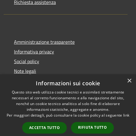
Richiesta assistenza
Amministrazione trasparente
Informativa privacy
Social policy
Note legali
×
Dichiarazione di accessibilità
Informazioni sui cookie
Questo sito web utilizza cookie tecnici e assimilati strettamente
necessari al corretto funzionamento e alla navigazione del sito,
nonché un cookie tecnico analitico al solo fine di elaborare
informazioni statistiche, aggregate e anonime.
RSS
Copyright © 2026 • Comune di
Per maggiori dettagli, può consultare la cookie policy al seguente
link
Accessibilità
Sanremo • Powered by
Privacy
Municipium
Accesso
•
RIFIUTA TUTTO
ACCETTA TUTTO
Cookie
redazione