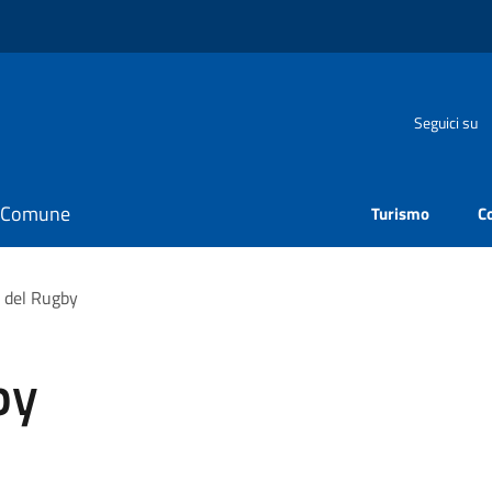
Seguici su
il Comune
Turismo
C
l del Rugby
by