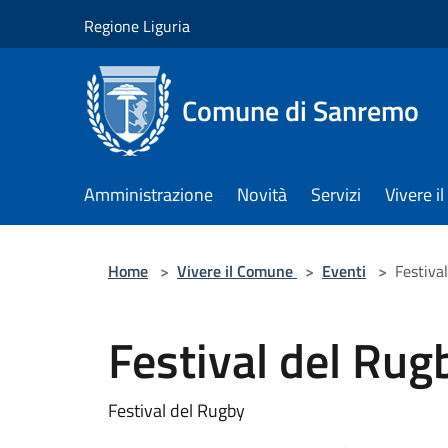
Salta al contenuto principale
Regione Liguria
Comune di Sanremo
Amministrazione
Novità
Servizi
Vivere 
Home
>
Vivere il Comune
>
Eventi
>
Festiva
Festival del Rug
Festival del Rugby