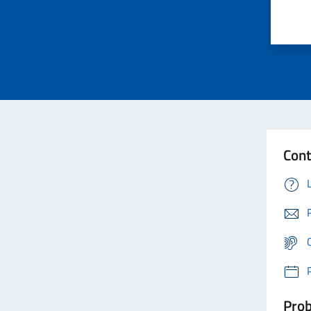
Cont
Prob