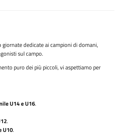
o giornate dedicate ai campioni di domani,
tagonisti sul campo.
mento puro dei più piccoli, vi aspettiamo per
ile U14 e U16
.
U12
.
e U10
.