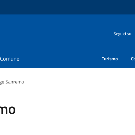
Seguici su
il Comune
Turismo
C
nge Sanremo
emo