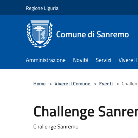
Salta al contenuto principale
Regione Liguria
Comune di Sanremo
Amministrazione
Novità
Servizi
Vivere 
Home
>
Vivere il Comune
>
Eventi
>
Challe
Challenge Sanr
Challenge Sanremo