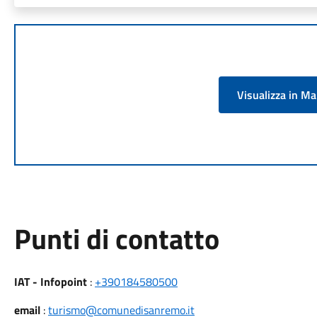
Visualizza in M
Punti di contatto
IAT - Infopoint
:
+390184580500
email
:
turismo@comunedisanremo.it