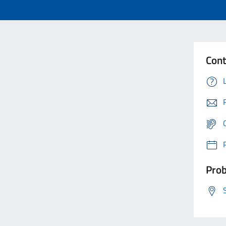
Cont
Prob