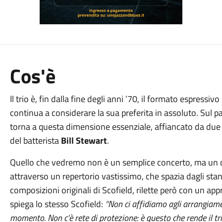
Cos'è
Il trio è, fin dalla fine degli anni ’70, il formato espress
continua a considerare la sua preferita in assoluto. Sul pa
torna a questa dimensione essenziale, affiancato da due 
del batterista
Bill Stewart
.
Quello che vedremo non è un semplice concerto, ma un dia
attraverso un repertorio vastissimo, che spazia dagli stand
composizioni originali di Scofield, rilette però con un a
spiega lo stesso Scofield:
“Non ci affidiamo agli arrangiamen
momento. Non c’è rete di protezione: è questo che rende il tri