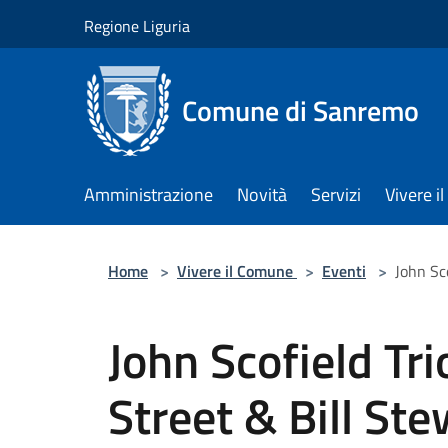
Salta al contenuto principale
Regione Liguria
Comune di Sanremo
Amministrazione
Novità
Servizi
Vivere 
Home
>
Vivere il Comune
>
Eventi
>
John Sc
John Scofield Tr
Street & Bill Ste