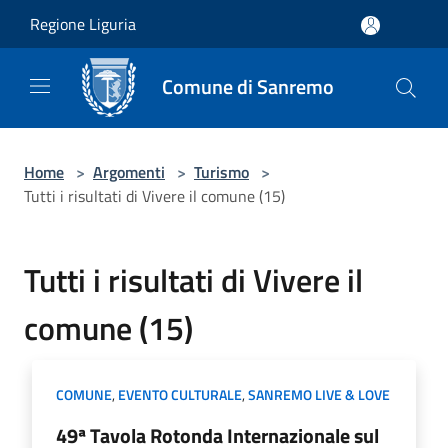
Salta al contenuto principale
Regione Liguria
Comune di Sanremo
Home
>
Argomenti
>
Turismo
>
Tutti i risultati di Vivere il comune (15)
Tutti i risultati di Vivere il
comune (15)
COMUNE
,
EVENTO CULTURALE
,
SANREMO LIVE & LOVE
49ª Tavola Rotonda Internazionale sul